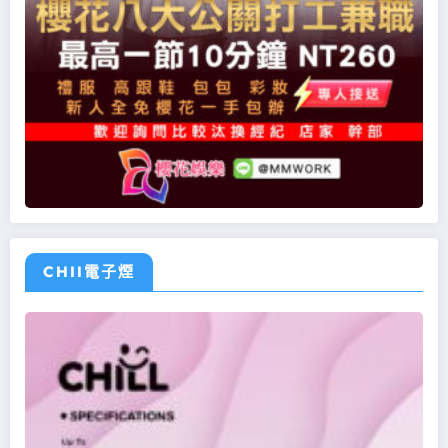
CHII電子煙