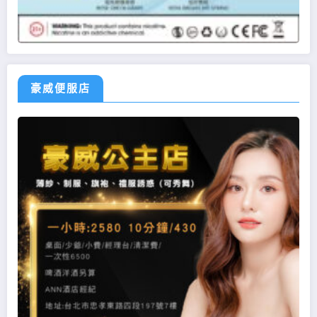
豪威便服店