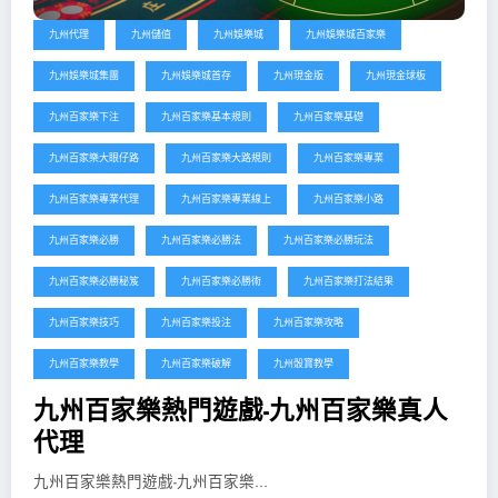
九州代理
九州儲值
九州娛樂城
九州娛樂城百家樂
九州娛樂城集團
九州娛樂城首存
九州現金版
九州現金球板
九州百家樂下注
九州百家樂基本規則
九州百家樂基礎
九州百家樂大眼仔路
九州百家樂大路規則
九州百家樂專業
九州百家樂專業代理
九州百家樂專業線上
九州百家樂小路
九州百家樂必勝
九州百家樂必勝法
九州百家樂必勝玩法
九州百家樂必勝秘笈
九州百家樂必勝術
九州百家樂打法結果
九州百家樂技巧
九州百家樂投注
九州百家樂攻略
九州百家樂教學
九州百家樂破解
九州骰寶教學
九州百家樂熱門遊戲-九州百家樂真人
代理
九州百家樂熱門遊戲-九州百家樂...