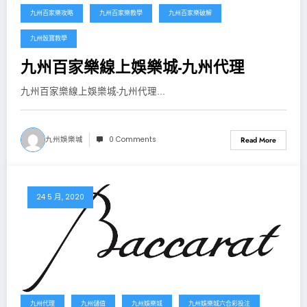
九州百家樂攻略
九州百家樂教學
九州百家樂破解
九州骰寶教學
九州百家樂線上娛樂城-九州代理
九州百家樂線上娛樂城-九州代理...
九州娛樂城
0 Comments
Read More
24 5 月, 2020
九州代理
九州儲值
九州娛樂城
九州娛樂城六合彩投注