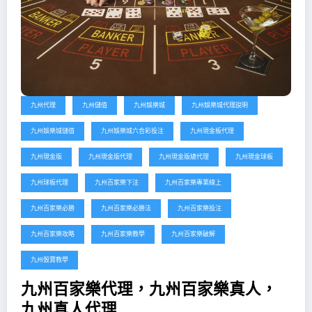
九州代理
九州儲值
九州娛樂城
九州娛樂城代理說明
九州娛樂城儲值
九州娛樂城六合彩投注
九州現金板代理
九州現金版
九州現金版代理
九州現金版總代理
九州現金球板
九州球板代理
九州百家樂下注
九州百家樂專業線上
九州百家樂必勝
九州百家樂必勝法
九州百家樂投注
九州百家樂攻略
九州百家樂教學
九州百家樂破解
九州骰寶教學
九州百家樂代理，九州百家樂真人，
九州真人代理