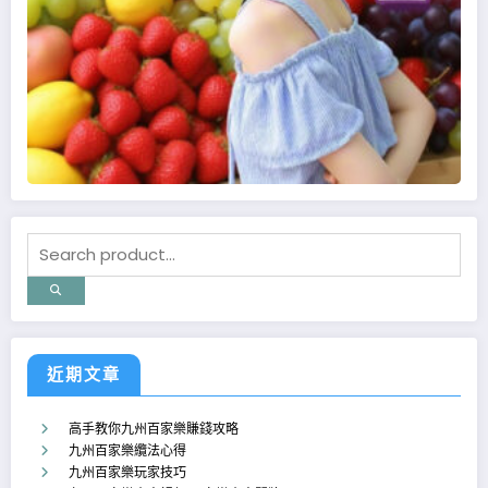
近期文章
高手教你九州百家樂賺錢攻略
九州百家樂纜法心得
九州百家樂玩家技巧