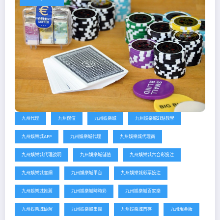
九州代理
九州儲值
九州娛樂城
九州娛樂城21點教學
九州娛樂城APP
九州娛樂城代理
九州娛樂城代理商
九州娛樂城代理說明
九州娛樂城儲值
九州娛樂城六合彩投注
九州娛樂城官網
九州娛樂城平台
九州娛樂城彩票投注
九州娛樂城推薦
九州娛樂城時時彩
九州娛樂城百家樂
九州娛樂城破解
九州娛樂城集團
九州娛樂城首存
九州現金版