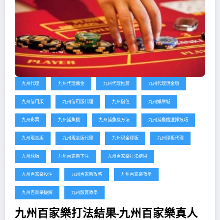
九州代理
九州代理傭金
九州代理推薦
九州代理現金版
九州信用版
九州信用版代理
九州儲值
九州娛樂城
九州彩票
九州捕魚機
九州捕魚機方法
九州捕魚機選擇技巧
九州現金版
九州現金版代理
九州現金球板
九州球板代理
九州球版
九州百家樂下注
九州百家樂打法結果
九州百家樂投注
九州百家樂攻略
九州百家樂教學
九州百家樂破解
九州骰寶教學
九州百家樂打法結果-九州百家樂真人