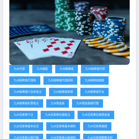
九州代理
九州儲值
九州娛樂城
九州娛樂城代理
九州娛樂城代理商
九州娛樂城代理說明
九州娛樂城儲值
九州娛樂城六合彩投注
九州娛樂城官網
九州娛樂城平台
九州娛樂城彩票投注
九州現金版
九州現金版總代理
九州百家樂下注
九州百家樂在線投注
九州百家樂在線現金版
九州百家樂基本玩法
九州百家樂基本規則
九州百家樂基礎
九州百家樂大眼仔路
九州百家樂大路規則
九州百家樂戰略手則