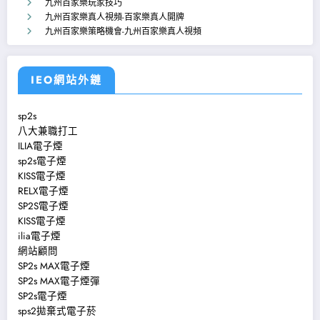
九州百家樂玩家技巧
九州百家樂真人視頻-百家樂真人開牌
九州百家樂策略機會-九州百家樂真人視頻
IEO網站外鏈
sp2s
八大兼職打工
ILIA電子煙
sp2s電子煙
KISS電子煙
RELX電子煙
SP2S電子煙
KISS電子煙
ilia電子煙
網站顧問
SP2s MAX電子煙
SP2s MAX電子煙彈
SP2s電子煙
sps2拋棄式電子菸