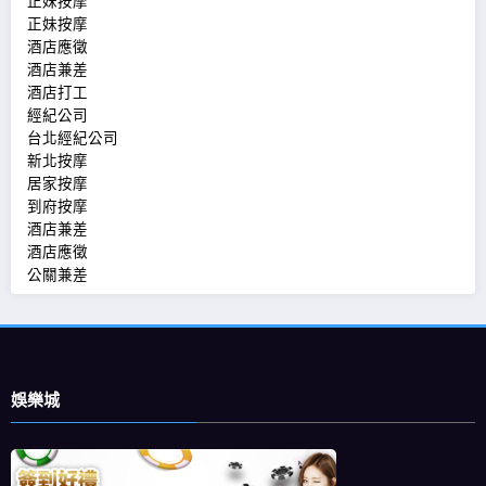
正妹按摩
正妹按摩
酒店應徵
酒店兼差
酒店打工
經紀公司
台北經紀公司
新北按摩
居家按摩
到府按摩
酒店兼差
酒店應徵
公關兼差
娛樂城