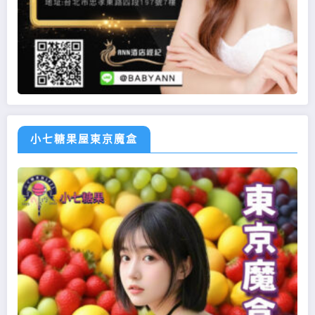
小七糖果屋東京魔盒