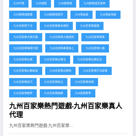
九州代理
九州儲值
九州娛樂城
九州娛樂城百家樂
九州娛樂城集團
九州娛樂城首存
九州現金版
九州現金球板
九州百家樂下注
九州百家樂基本規則
九州百家樂基礎
九州百家樂大眼仔路
九州百家樂大路規則
九州百家樂專業
九州百家樂專業代理
九州百家樂專業線上
九州百家樂小路
九州百家樂必勝
九州百家樂必勝法
九州百家樂必勝玩法
九州百家樂必勝秘笈
九州百家樂必勝術
九州百家樂打法結果
九州百家樂技巧
九州百家樂投注
九州百家樂攻略
九州百家樂教學
九州百家樂破解
九州骰寶教學
九州百家樂熱門遊戲-九州百家樂真人
代理
九州百家樂熱門遊戲-九州百家樂...