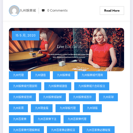
九州娛樂城
0 Comments
Read More
15 5 月, 2020
九州代理
九州儲值
九州娛樂城
九州娛樂城代理商
九州娛樂城代理說明
九州娛樂城儲值
九州娛樂城六合彩投注
九州娛樂城官網
九州娛樂城破解
九州娛樂城首存
九州彩球
九州彩票
九州現金版
九州球板代理
九州球版
九州百家樂
九州百家樂下注
九州百家樂代理
九州百家樂代理娛樂城
九州百家樂必勝玩法
九州百家樂必勝秘笈