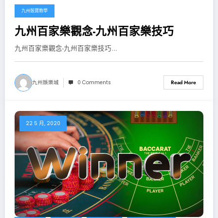
九州骰寶教學
九州百家樂觀念-九州百家樂技巧
九州百家樂觀念-九州百家樂技巧...
九州娛樂城
0 Comments
Read More
22 5 月, 2020