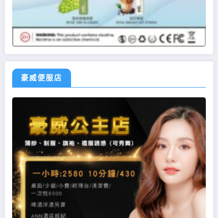
豪威便服店