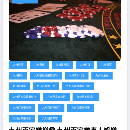
九州代理
九州儲值
九州娛樂城
九州彩球
九州彩票
九州捕魚
九州捕魚機選擇技巧
九州求版代理
九州現金板
九州現金版
九州百家樂下注
九州百家樂專業代理
九州百家樂專業線上
九州百家樂小路
九州百家樂投注
九州百家樂攻略
九州百家樂教學
九州百家樂樂趣
九州百家樂破解
九州骰寶教學