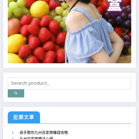
近期文章
高手教你九州百家樂賺錢攻略
九州百家樂纜法心得