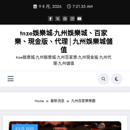
Skip
9 8 月, 2026
7:21:36 AM
to
content
tnze娛樂城-九州娛樂城、百家
樂、現金版、代理│九州娛樂城儲
值
tnze娛樂城-九州娛樂城-九州百家樂-九州現金版-九州代
理-九州儲值
Home
最新消息
九州百家樂樂趣
8 5 月, 2020