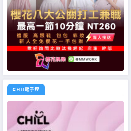
CHII電子煙