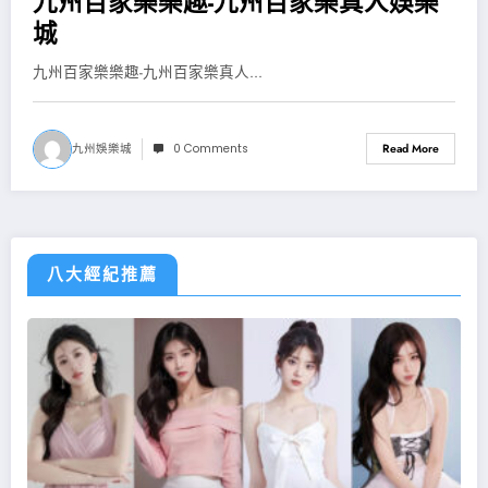
九州百家樂樂趣-九州百家樂真人娛樂
城
九州百家樂樂趣-九州百家樂真人...
九州娛樂城
0 Comments
Read More
八大經紀推薦