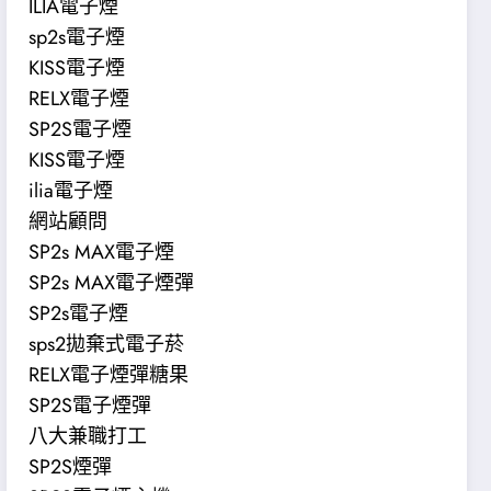
ILIA電子煙
sp2s電子煙
KISS電子煙
RELX電子煙
SP2S電子煙
KISS電子煙
ilia電子煙
網站顧問
SP2s MAX電子煙
SP2s MAX電子煙彈
SP2s電子煙
sps2拋棄式電子菸
RELX電子煙彈糖果
SP2S電子煙彈
八大兼職打工
SP2S煙彈