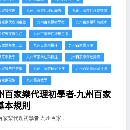
百家樂代理
九州百家樂代理初學者
九州百家樂代理娛樂城
百家樂代理現金版
九州百家樂初學者
九州百家樂和局抽水
百家樂在線投注
九州百家樂在線現金版
百家樂基本玩法
九州百家樂投注
九州百家樂攻略
百家樂教學
九州百家樂注碼投注
九州百家樂漸進翻倍
百家樂熱門遊戲
九州百家樂玩家下注
九州百家樂玩家打法
百家樂破解
九州骰寶教學
州百家樂代理初學者-九州百家
基本規則
家樂代理初學者-九州百家...