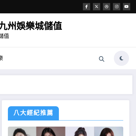
│九州娛樂城儲值
州儲值
樂
八大經紀推薦