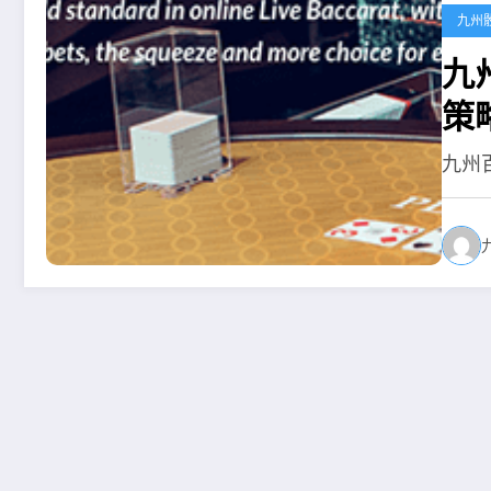
九州
九
策
九州百