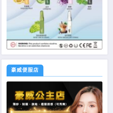
豪威便服店