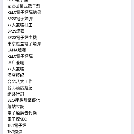
sps2拋棄式電子菸
RELX電子煙彈糖果
SP2S電子煙彈
八大兼職打工
SP2S煙彈
SP2S電子煙主機
東京魔盒電子煙彈
LANA煙彈
RELX電子煙彈
酒店兼職
八大兼職
酒店經紀
台北八大工作
台北酒店經紀
網路行銷
SEO搜尋引擎優化
網站架設
電子煙廣告代操
電子煙SEO
TNT電子煙
TNT煙彈