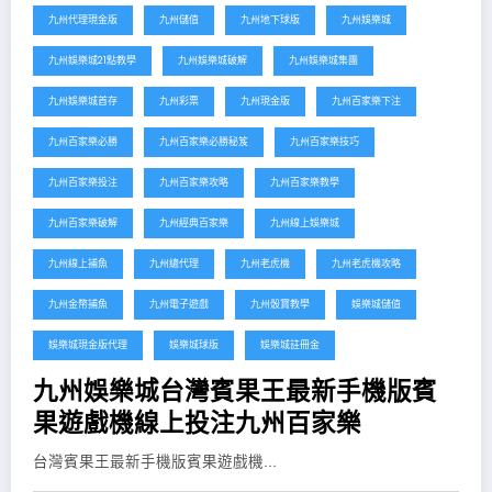
九州代理現金版
九州儲值
九州地下球版
九州娛樂城
九州娛樂城21點教學
九州娛樂城破解
九州娛樂城集團
九州娛樂城首存
九州彩票
九州現金版
九州百家樂下注
九州百家樂必勝
九州百家樂必勝秘笈
九州百家樂技巧
九州百家樂投注
九州百家樂攻略
九州百家樂教學
九州百家樂破解
九州經典百家樂
九州線上娛樂城
九州線上捕魚
九州總代理
九州老虎機
九州老虎機攻略
九州金幣捕魚
九州電子遊戲
九州骰寶教學
娛樂城儲值
娛樂城現金版代理
娛樂城球版
娛樂城註冊金
九州娛樂城台灣賓果王最新手機版賓
果遊戲機線上投注九州百家樂
台灣賓果王最新手機版賓果遊戲機...