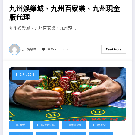
九州娛樂城、九州百家樂、九州現金
版代理
九州娛樂城、九州百家樂、九州現...
九州娛樂城
0 Comments
Read More
11 12 月, 2019
LEO21玩法
LEO娛樂城21點
LEO棒球投注
LEO百家樂