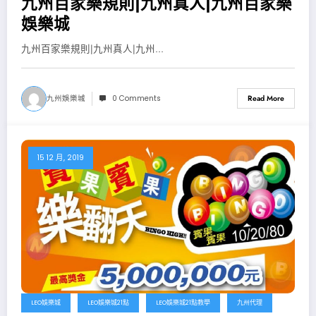
九州百家樂規則|九州真人|九州百家樂
娛樂城
九州百家樂規則|九州真人|九州...
九州娛樂城
0 Comments
Read More
15 12 月, 2019
LEO娛樂城
LEO娛樂城21點
LEO娛樂城21點教學
九州代理