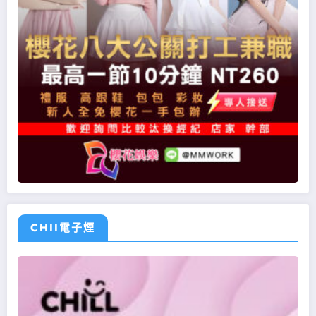
CHII電子煙