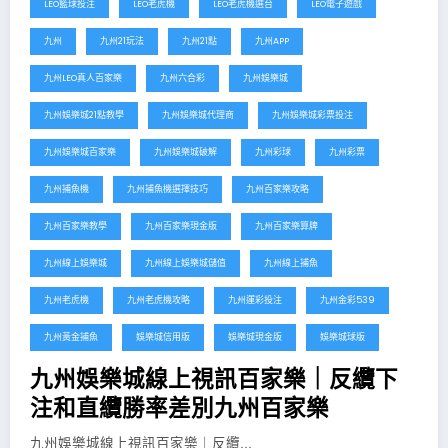
LEO籃球投注
LEO老虎機
LEO老虎機選台
LEO電子遊戲
九州
九州21玩法
九州21點
九州APP
九州LEO真人百家樂
九州六合彩
九州娛樂城
九州娛樂城21點教學
九州娛樂城代理商
九州娛樂城彩票投注
九州娛樂城百家樂
九州娛樂城破解
九州彩球
九州彩票
九州捕魚機
九州捕魚機選擇技巧
九州百家樂攻略
九州百家樂教學
九州百家樂現金版
九州百家樂算牌
九州線上娛樂城
九州線上娛樂城儲值
九州線上捕魚
九州老虎機
九州老虎機攻略
九州運彩投注
九州金彩539
九州黃金捕魚
娛樂城信用版
娛樂城現金版
娛樂城球版
九州娛樂城線上視訊百家樂｜反纜下
注和直纜勝率差別九州百家樂
九州娛樂城線上視訊百家樂｜反纜...