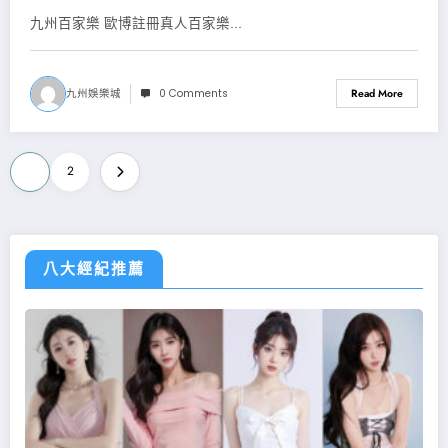
九州百家樂 歐博註冊真人百家樂...
九州娛樂城
0 Comments
Read More
文
1
2
章
分
頁
八大經紀推薦