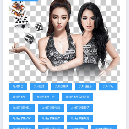
九州代理
九州儲值
九州娛樂城
九州現金版
九州球版
九州百家樂
九州百家樂下注
九州百家樂入門法則
九州百家樂投注
九州百家樂攻略
九州百家樂教學
九州百家樂破解
九州百家樂算牌
九州百家樂規則
九州百家樂首存
九州真人百家樂
九州老虎機
九州老虎機攻略