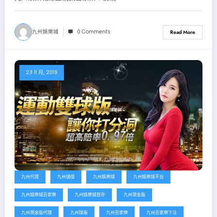
九州娛樂城
0 Comments
Read More
23 11 月, 2019
九州代理
九州儲值
九州娛樂城
九州娛樂城平台
九州娛樂城百家樂
九州娛樂城首存
九州現金版
九州現金版代理
九州球版
九州百家樂
九州百家樂下注