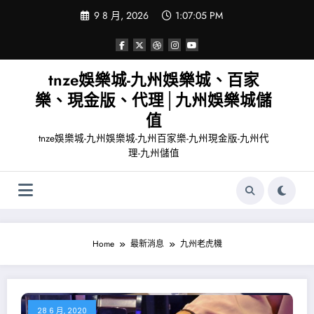
Skip
9 8 月, 2026
1:07:07 PM
to
content
tnze娛樂城-九州娛樂城、百家
樂、現金版、代理│九州娛樂城儲
值
tnze娛樂城-九州娛樂城-九州百家樂-九州現金版-九州代
理-九州儲值
Home
最新消息
九州老虎機
28 6 月, 2020