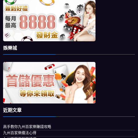
娛樂城
近期文章
高手教你九州百家樂賺錢攻略
九州百家樂纜法心得