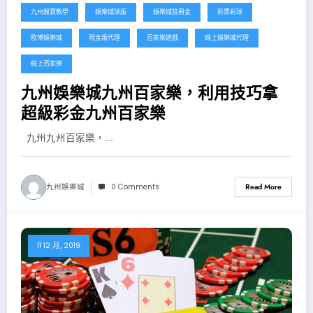
九州骰寶教學
娛樂城球版
娛樂城註冊金
彩票彩球
歐博娛樂城
現金版代理
百家樂遊戲
線上娛樂城代理
線上百家樂
九州娛樂城九州百家樂，利用技巧拿
超級彩金九州百家樂
九州九州百家樂，...
九州娛樂城
0 Comments
Read More
11 12 月, 2019