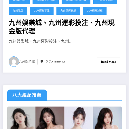
九州現金版
九州現金版代理
九州現金版總代理
九州現金球板
九州球版
九州運彩下注
九州運彩官網
九州體育球板
九州娛樂城、九州運彩投注、九州現
金版代理
九州娛樂城、九州運彩投注、九州...
九州娛樂城
0 Comments
Read More
八大經紀推薦