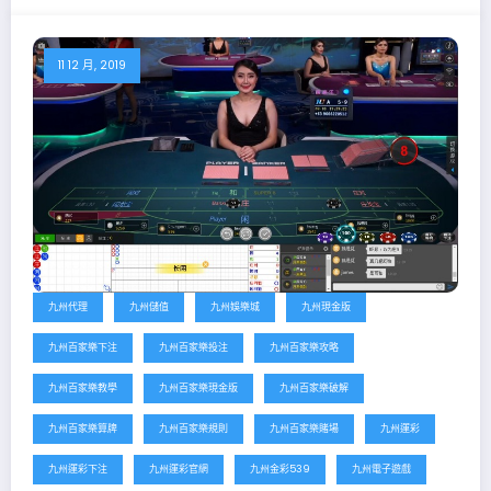
11 12 月, 2019
九州代理
九州儲值
九州娛樂城
九州現金版
九州百家樂下注
九州百家樂投注
九州百家樂攻略
九州百家樂教學
九州百家樂現金版
九州百家樂破解
九州百家樂算牌
九州百家樂規則
九州百家樂賭場
九州運彩
九州運彩下注
九州運彩官網
九州金彩539
九州電子遊戲