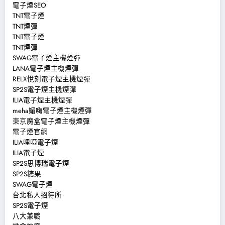
電子煙SEO
TNT電子煙
TNT煙彈
TNT電子煙
TNT煙彈
SWAG電子煙主機煙彈
LANA電子煙主機煙彈
RELX悅刻電子煙主機煙彈
SP2S電子煙主機煙彈
ILIA電子煙主機煙彈
meha媚嗨電子煙主機煙彈
東京魔盒電子煙主機煙彈
電子煙官網
ILIA哩啞電子煙
ILIA電子煙
SP2S思博瑞電子煙
SP2S糖果
SWAG電子煙
台北私人招待所
SP2S電子煙
八大兼職