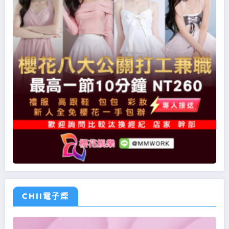
CHII電子煙