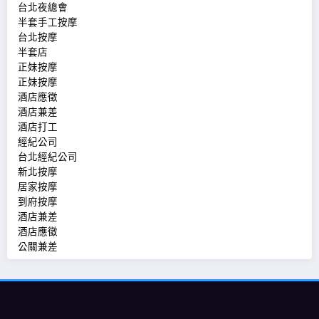
台北夜總會
半套手工按摩
台北按摩
半套店
正妹按摩
正妹按摩
酒店應徵
酒店兼差
酒店打工
經紀公司
台北經紀公司
新北按摩
居家按摩
到府按摩
酒店兼差
酒店應徵
公關兼差