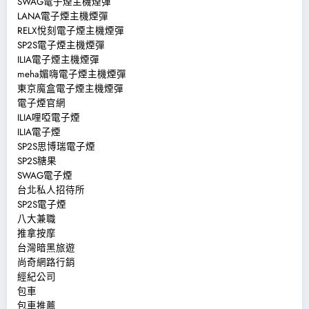
SWAG電子煙主機煙彈
LANA電子煙主機煙彈
RELX悅刻電子煙主機煙彈
SP2S電子煙主機煙彈
ILIA電子煙主機煙彈
meha媚嗨電子煙主機煙彈
東京魔盒電子煙主機煙彈
電子煙官網
ILIA哩啞電子煙
ILIA電子煙
SP2S思博瑞電子煙
SP2S糖果
SWAG電子煙
台北私人招待所
SP2S電子煙
八大兼職
推拿按摩
台灣暗黑旅遊
尚奇網路行銷
經紀公司
包車
包車推薦