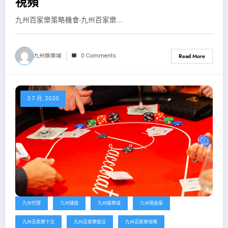
視頻
九州百家樂策略機會-九州百家樂...
九州娛樂城
0 Comments
Read More
3 7 月, 2020
九州代理
九州儲值
九州娛樂城
九州現金版
九州百家樂下注
九州百家樂投注
九州百家樂攻略