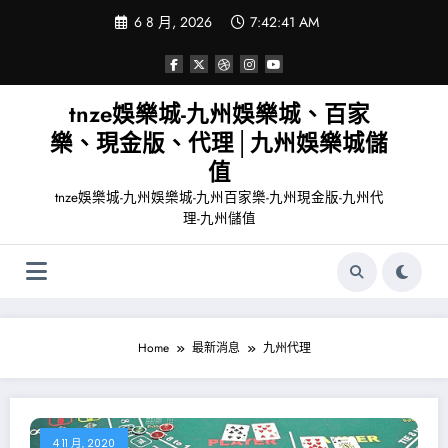
Skip
6 8 月, 2026
7:42:43 AM
to
content
tnze娛樂城-九州娛樂城、百家
樂、現金版、代理│九州娛樂城儲
值
tnze娛樂城-九州娛樂城-九州百家樂-九州現金版-九州代
理-九州儲值
Home
最新消息
九州代理
4 11 月, 2020