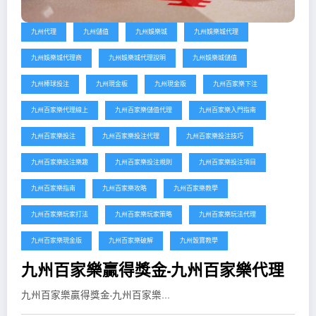
九州代理
九州儲值
九州娛樂城
九州娛樂城代理
九州娛樂城代理商
九州娛樂城代理說明
九州娛樂城儲值
九州棒球投注
九州現金板
九州現金版
九州百家樂下注
九州百家樂代理線上
九州百家樂儲值代理
九州百家樂入門指南
九州百家樂投注
九州百家樂投注代理
九州百家樂投注技巧
九州百家樂投注樂趣
九州百家樂投注規則
九州百家樂投注項目
九州百家樂指南
九州百家樂攻略
九州百家樂教學
九州百家樂玩家打法
九州百家樂玩家策略
九州百家樂玩法代理
九州百家樂現金版
九州百家樂破解
九州骰寶教學
九州百家樂贏得獎金-九州百家樂代理
九州百家樂贏得獎金-九州百家樂...