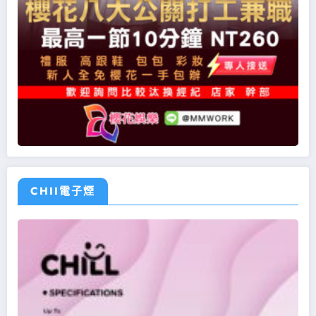
CHII電子煙