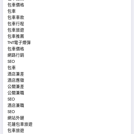
包車價格
包車
包車車款
包車行程
包車旅遊
包車推薦
TNT電子煙彈
包車價格
網路行銷
SEO
包車
酒店兼差
酒店應徵
公關兼差
公關兼職
SEO
酒店兼職
SEO
網站外鏈
花蓮包車旅遊
包車旅遊