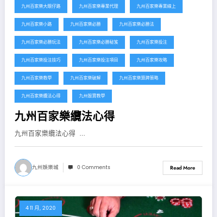
九州百家樂大眼仔路
九州百家樂專業代理
九州百家樂專業線上
九州百家樂小路
九州百家樂必勝
九州百家樂必勝法
九州百家樂必勝玩法
九州百家樂必勝秘笈
九州百家樂投注
九州百家樂投注技巧
九州百家樂投注項目
九州百家樂攻略
九州百家樂教學
九州百家樂破解
九州百家樂算牌策略
九州百家樂纜法心得
九州骰寶教學
九州百家樂纜法心得
九州百家樂纜法心得 ...
九州娛樂城
0 Comments
Read More
4 11 月, 2020