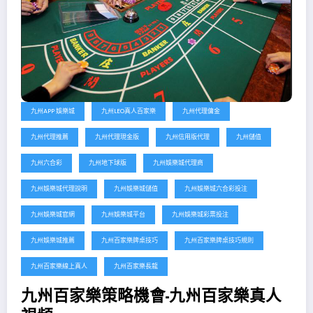
九州APP 娛樂城
九州LEO真人百家樂
九州代理傭金
九州代理推薦
九州代理現金版
九州信用版代理
九州儲值
九州六合彩
九州地下球版
九州娛樂城代理商
九州娛樂城代理說明
九州娛樂城儲值
九州娛樂城六合彩投注
九州娛樂城官網
九州娛樂城平台
九州娛樂城彩票投注
九州娛樂城推薦
九州百家樂牌桌技巧
九州百家樂牌桌技巧規則
九州百家樂線上真人
九州百家樂長龍
九州百家樂策略機會-九州百家樂真人