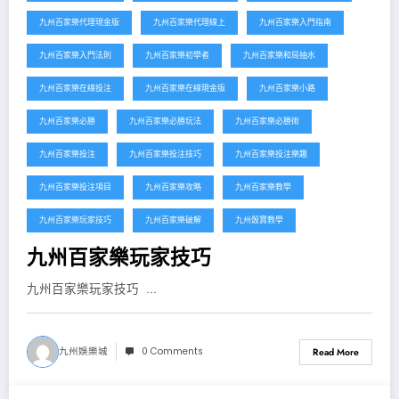
九州百家樂代理現金版
九州百家樂代理線上
九州百家樂入門指南
九州百家樂入門法則
九州百家樂初學者
九州百家樂和局抽水
九州百家樂在線投注
九州百家樂在線現金版
九州百家樂小路
九州百家樂必勝
九州百家樂必勝玩法
九州百家樂必勝術
九州百家樂投注
九州百家樂投注技巧
九州百家樂投注樂趣
九州百家樂投注項目
九州百家樂攻略
九州百家樂教學
九州百家樂玩家技巧
九州百家樂破解
九州骰寶教學
九州百家樂玩家技巧
九州百家樂玩家技巧 ...
九州娛樂城
0 Comments
Read More