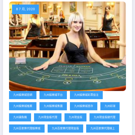
8 7 月, 2020
九州娛樂城官網
九州娛樂城平台
九州娛樂城彩票投注
九州娛樂城推薦
九州娛樂城集團
九州娛樂城首存
九州彩球
九州捕魚機
九州現金板代理
九州現金版
九州現金版總代理
九州百家樂代理娛樂城
九州百家樂代理現金版
九州百家樂代理線上