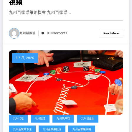
視頻
九州百家樂策略機會-九州百家樂...
九州娛樂城
0 Comments
Read More
3 7 月, 2020
九州代理
九州儲值
九州娛樂城
九州現金版
九州百家樂下注
九州百家樂投注
九州百家樂攻略