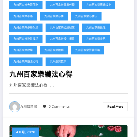
九州百家樂大眼仔路
九州百家樂專業代理
九州百家樂專業線上
九州百家樂小路
九州百家樂必勝
九州百家樂必勝法
九州百家樂必勝玩法
九州百家樂必勝秘笈
九州百家樂投注
九州百家樂投注技巧
九州百家樂投注項目
九州百家樂攻略
九州百家樂教學
九州百家樂破解
九州百家樂算牌策略
九州百家樂纜法心得
九州骰寶教學
九州百家樂纜法心得
九州百家樂纜法心得 ...
九州娛樂城
0 Comments
Read More
4 11 月, 2020