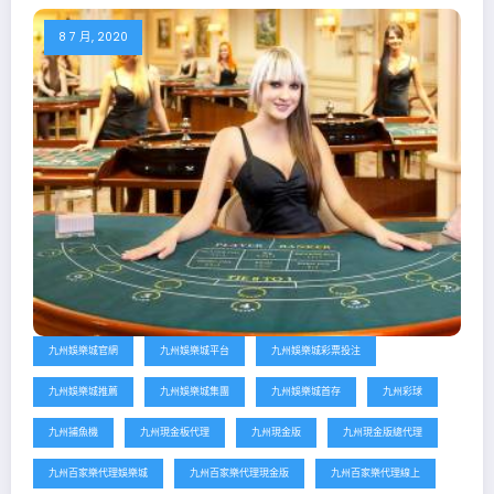
8 7 月, 2020
九州娛樂城官網
九州娛樂城平台
九州娛樂城彩票投注
九州娛樂城推薦
九州娛樂城集團
九州娛樂城首存
九州彩球
九州捕魚機
九州現金板代理
九州現金版
九州現金版總代理
九州百家樂代理娛樂城
九州百家樂代理現金版
九州百家樂代理線上