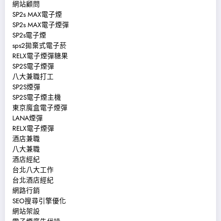
網站顧問
SP2s MAX電子煙
SP2s MAX電子煙彈
SP2s電子煙
sps2拋棄式電子菸
RELX電子煙彈糖果
SP2S電子煙彈
八大兼職打工
SP2S煙彈
SP2S電子煙主機
東京魔盒電子煙彈
LANA煙彈
RELX電子煙彈
酒店兼職
八大兼職
酒店經紀
台北八大工作
台北酒店經紀
網路行銷
SEO搜尋引擎優化
網站架設