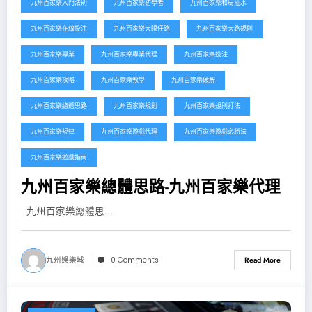
九州百家樂入門法則
九州百家樂初學者
九州百家樂和局抽水
九州百家樂在線投注
九州百家樂大眼仔路
九州百家樂大路規則
九州百家樂專業
九州百家樂專業代理
九州百家樂投注
九州百家樂攻略
九州百家樂教學
九州百家樂破解
九州百家樂總體思路
九州百家樂規則
九州百家樂規則打法
九州百家樂規律
九州百家樂遊戲代理
九州百家樂遊戲必勝法
九州百家樂遊戲指南
九州百家樂總體思路-九州百家樂代理
九州百家樂總體思...
九州娛樂城
0 Comments
Read More