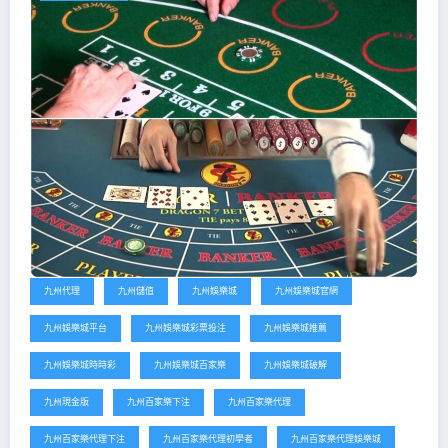
九州代理
九州儲值
九州娛樂城
九州娛樂城官網
九州娛樂城平台
九州娛樂城彩票投注
九州娛樂城推薦
九州娛樂城時時彩
九州娛樂城百家樂
九州娛樂城破解
九州現金版
九州百家樂下注
九州百家樂代理
九州百家樂代理下注
九州百家樂代理初學者
九州百家樂代理娛樂城