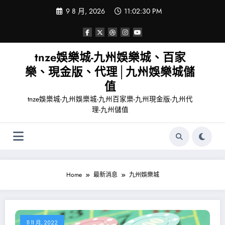
Skip
9 8 月, 2026
11:02:32 PM
to
content
tnze娛樂城-九州娛樂城、百家
樂、現金版、代理│九州娛樂城儲
值
tnze娛樂城-九州娛樂城-九州百家樂-九州現金版-九州代
理-九州儲值
Home
最新消息
九州娛樂城
11 11 月, 2022