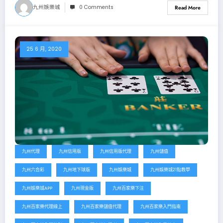
九州娛樂城
0 Comments
Read More
25 6 月, 2020
九州代理
九州信用版
九州信用版代理
九州儲值
九州六合彩
九州地下球版
九州娛樂城
九州娛樂城21點教學
九州娛樂城APP
九州現金版
九州百家樂下注
九州百家樂代理線上
九州百家樂儲值代理
九州百家樂入門指南