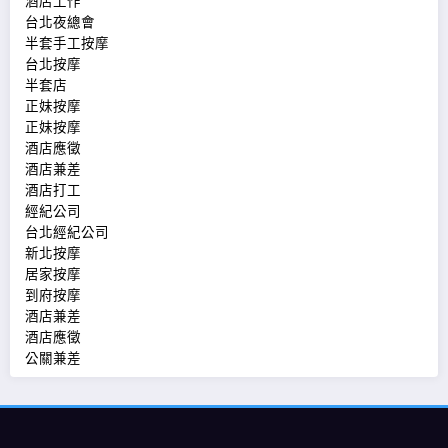
酒店工作
台北夜總會
半套手工按摩
台北按摩
半套店
正妹按摩
正妹按摩
酒店應徵
酒店兼差
酒店打工
經紀公司
台北經紀公司
新北按摩
居家按摩
到府按摩
酒店兼差
酒店應徵
公關兼差