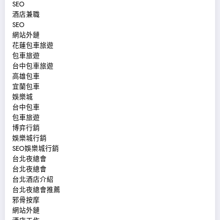
SEO
酒店兼職
SEO
網站外鏈
花蓮包車旅遊
包車旅遊
台中包車旅遊
高雄包車
宜蘭包車
娛樂城
台中包車
包車旅遊
博弈行銷
娛樂城行銷
SEO娛樂城行銷
台北夜總會
台北夜總會
台北酒店介紹
台北夜總會推薦
邪骨按摩
網站外鏈