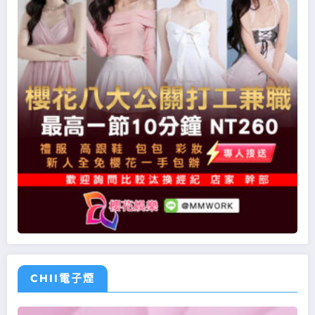
CHII電子煙