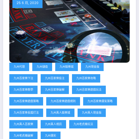
25 6 月, 2020
九州代理
九州儲值
九州娛樂城
九州現金版
九州百家樂下注
九州百家樂投注
九州百家樂攻略
九州百家樂教學
九州百家樂破解
九州百家樂遊戲玩法
九州百家樂遊戲策略
九州百家樂遊戲規則
九州百家樂運氣策略
九州百家樂長龍打法
九州真人娛樂城
九州真人現金版
九州真人百家樂
九州真人視訊
九州老虎機玩法
九州老虎機破解
九州運彩