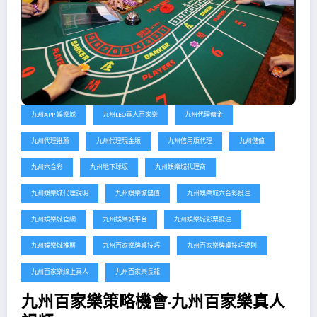
九州APP 娛樂城
九州LEO真人百家樂
九州代理傭金
九州代理推薦
九州代理現金版
九州信用版代理
九州儲值
九州六合彩
九州地下球版
九州娛樂城代理商
九州娛樂城代理說明
九州娛樂城儲值
九州娛樂城六合彩投注
九州娛樂城官網
九州娛樂城平台
九州娛樂城彩票投注
九州娛樂城推薦
九州百家樂牌桌技巧
九州百家樂牌桌技巧規則
九州百家樂線上真人
九州百家樂長龍
九州百家樂策略機會-九州百家樂真人