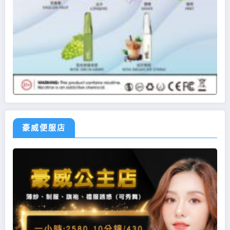
豪威便服店